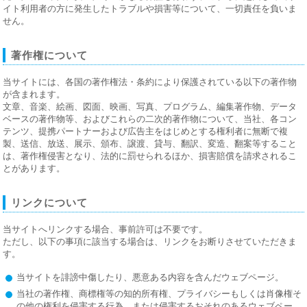
イト利用者の方に発生したトラブルや損害等について、一切責任を負いま
せん。
著作権について
当サイトには、各国の著作権法・条約により保護されている以下の著作物
が含まれます。
文章、音楽、絵画、図面、映画、写真、プログラム、編集著作物、データ
ベースの著作物等、およびこれらの二次的著作物について、当社、各コン
テンツ、提携パートナーおよび広告主をはじめとする権利者に無断で複
製、送信、放送、展示、頒布、譲渡、貸与、翻訳、変造、翻案等すること
は、著作権侵害となり、法的に罰せられるほか、損害賠償を請求されるこ
とがあります。
リンクについて
当サイトへリンクする場合、事前許可は不要です。
ただし、以下の事項に該当する場合は、リンクをお断りさせていただきま
す。
当サイトを誹謗中傷したり、悪意ある内容を含んだウェブページ。
当社の著作権、商標権等の知的所有権、プライバシーもしくは肖像権そ
の他の権利を侵害する行為、または侵害するおそれのあるウェブペー