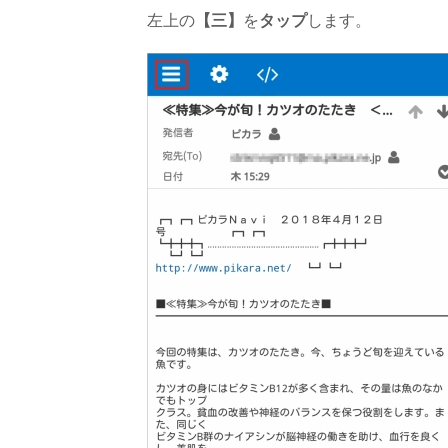
左上の
【三】
を
タップ
します。