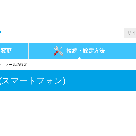
・変更
接続・
設定方法
>
メールの設定
(スマートフォン)