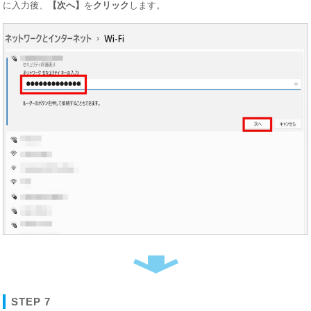
に入力後、
【次へ】
を
クリック
します。
STEP 7