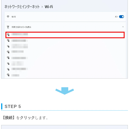
STEP 5
【接続】
を
クリック
します。