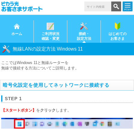
ホーム
ご利用状況
接続・
はじめての
確認・変更
設定方法
お客さま
無線LANの設定方法 Windows 11
ここではWindows 11と無線ルーターを
無線で接続する方法についてご説明します。
暗号化設定を使用してネットワークに接続する
STEP 1
【スタートボタン】
を
クリック
します。