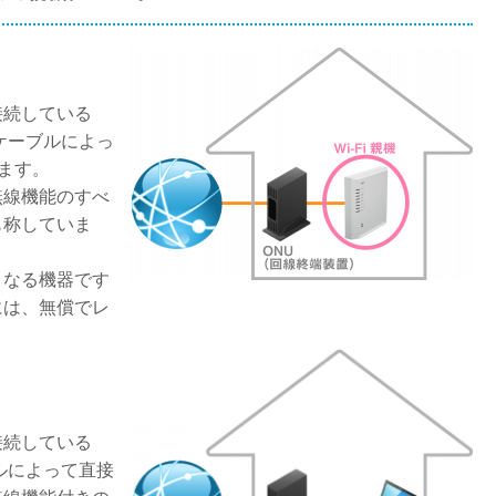
接続している
ケーブルによっ
ます。
無線機能のすべ
も称していま
ルとなる機器です
には、無償でレ
接続している
ルによって直接