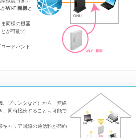
無線機能付きの
れが
Wi-Fi親機
と
さま同様の機器
ことが可能で
ブロードバンド
。
機、プリンタなど）から、無線
でき、同時接続することも可能で
携帯キャリア回線の通信料が節約