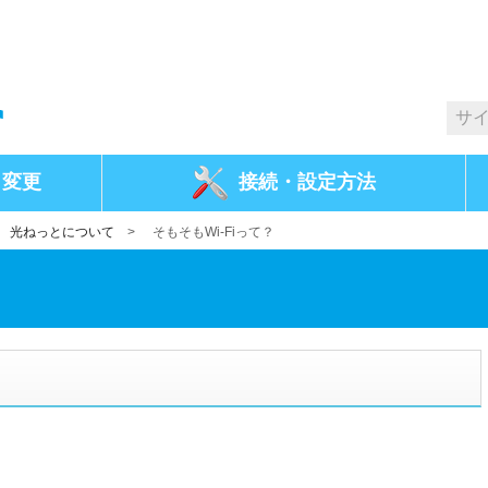
・変更
接続・
設定方法
>
光ねっとについて
>
そもそもWi-Fiって？
？