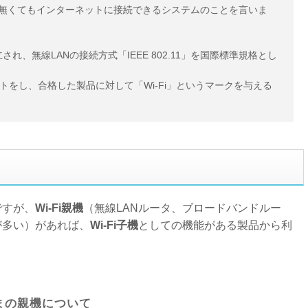
ルが無くてもインターネットに接続できるシステムのことを言いま
体が設立され、無線LANの接続方式「IEEE 802.11」を国際標準規格とし
をし、合格した製品に対して「Wi-Fi」というマークを与える
ですが、
Wi-Fi親機
（無線LANルータ、ブロードバンドルー
が多い）があれば、
Wi-Fi子機
としての機能がある製品から利
まの親機について