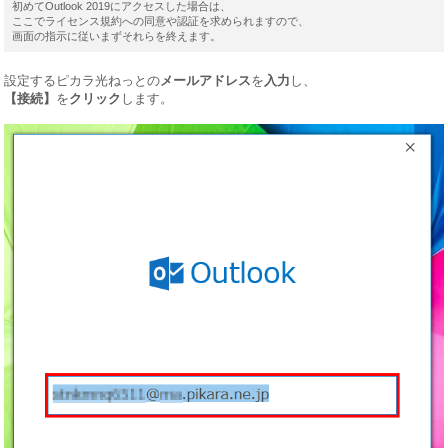
初めてOutlook 2019にアクセスした場合は、
ここでライセンス規約への同意や認証を求められますので、
画面の指示に従いまずそれらを終えます。
設定するピカラ光ねっとの
メールアドレス
を
入力
し、
【接続】
を
クリック
します。