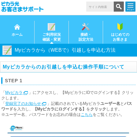
ホーム
ご利用状況
接続・
はじめての
確認・変更
設定方法
お客さま
Myピカラから（WEBで）引越しを申込む方法
Myピカラからのお引越しを申込む操作手順について
STEP 1
「
Myピカラ
」にアクセスし、【MyピカラにIDでログインする】クリッ
クします。
「
登録完了のお知らせ
」記載のされているMyピカラ
ユーザー名
と
パス
ワード
を入力し、
【Myピカラにログインする】
を
クリック
します。
※ユーザー名、パスワードをお忘れの場合は
こちら
をご覧ください。