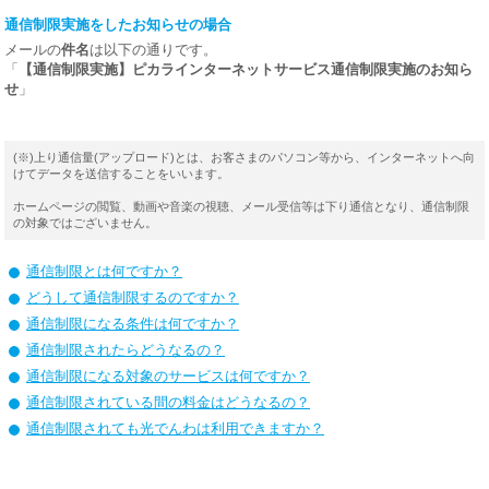
通信制限実施をしたお知らせの場合
メールの
件名
は以下の通りです。
「
【通信制限実施】ピカラインターネットサービス通信制限実施のお知ら
せ
」
(※)上り通信量(アップロード)とは、お客さまのパソコン等から、インターネットへ向
けてデータを送信することをいいます。
ホームページの閲覧、動画や音楽の視聴、メール受信等は下り通信となり、通信制限
の対象ではございません。
通信制限とは何ですか？
どうして通信制限するのですか？
通信制限になる条件は何ですか？
通信制限されたらどうなるの？
通信制限になる対象のサービスは何ですか？
通信制限されている間の料金はどうなるの？
通信制限されても光でんわは利用できますか？