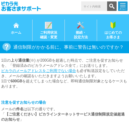
ホーム
ご利用状況
接続・
はじめての
確認・変更
設定方法
お客さま
通信制限がかかる前に、事前に警告は無いのですか？
1日の
上り通信量
(※) が200GBを超過した時点で、ご注意を促すお知らせ
を、「登録済みのピカラメールアドレス全て」にお送りします。
ピカラのメールアドレスをご利用でない場合
も必ず転送設定をしていただ
き、メールの確認をいただきますようお願いいたします。
1日で
600GB
を超えてしまった場合など、即時通信制限対象となるケースも
あります。
注意を促すお知らせの場合
メールの
件名
は以下の通りです。
「
【ご注意ください】ピカラインターネットサービス通信制限規定値超過
のお知らせ
」