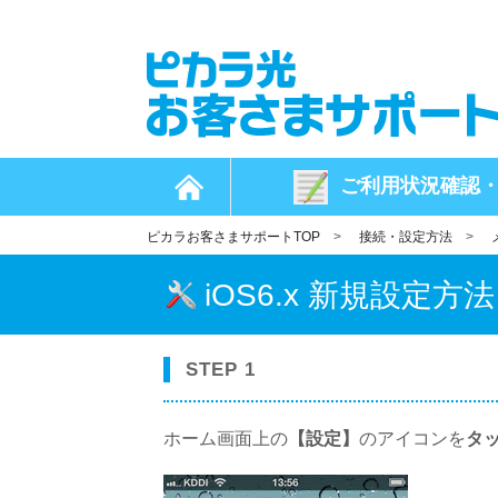
ご利用状況
確認
ピカラお客さまサポートTOP
>
接続・設定方法
>
iOS6.x 新規設定方法
STEP 1
ホーム画面上の
【設定】
のアイコンを
タ