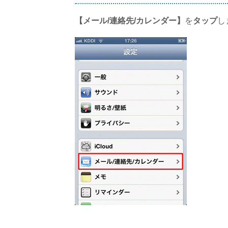
【メール/連絡先/カレンダー】
を
タップ
し