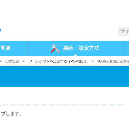
・変更
接続・
設定方法
メールの設定
>
メールソフトを設定する（POP設定）
>
iOS6.x 新規設定方
ップ
します。